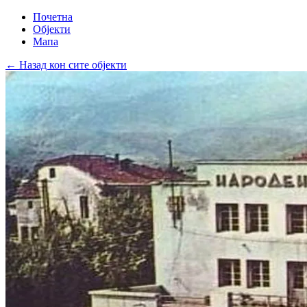
Почетна
Објекти
Мапа
← Назад кон сите објекти