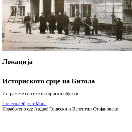
Локација
Leaflet
|
©
OpenStreetMap
contributors
+
Историското срце на
Битола
−
Истражете ги сите историски објекти.
Почетна
Објекти
Мапа
Изработено од:
Андреј Тошески и Валентин Стојановски