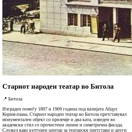
Стариот народен театар во Битола
📍 Битола
Изграден помеѓу 1897 и 1909 година под валијата Абдул
Керим-паша, Стариот народен театар во Битола претставувал
монументален објект со приземје и два ката, изведен во
академски стил со прочистени линии и симетрична фасада.
Служел како културен центар за театарски претстави и други